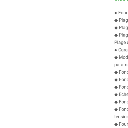
● Fonc
◆ Plag
◆ Plag
◆ Plag
Plage 
● Cara
◆ Mode
paramè
◆ Fonc
◆ Fonc
◆ Fonc
◆ Éche
◆ Fonct
◆ Fonc
tensio
◆ Fourn