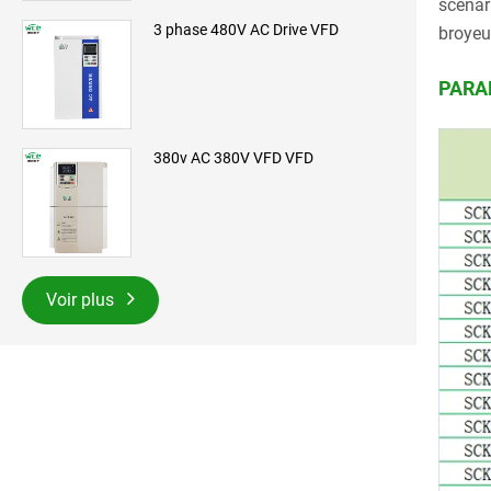
scénar
3 phase 480V AC Drive VFD
broyeu
PARA
380v AC 380V VFD VFD
Voir plus