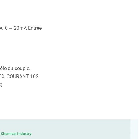
 ou 0 ~ 20mA Entrée
rôle du couple.
 180% COURANT 10S
C)