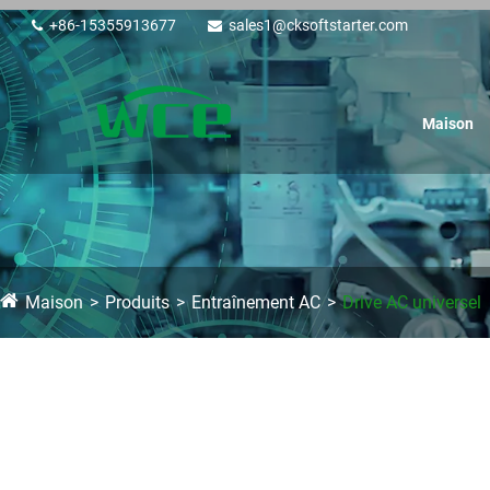
+86-15355913677
sales1@cksoftstarter.com
Maison
Maison
Produits
Entraînement AC
Drive AC universel