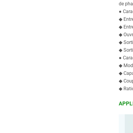
de pha
● Cara
◆ Entr
◆ Entr
◆ Ouvre
◆ Sorti
◆ Sort
● Cara
◆ Mode
◆ Capa
◆ Coup
◆ Rati
APPL