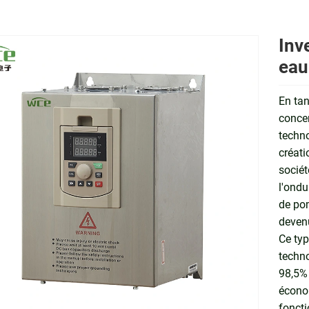
Inv
eau
En tan
concen
techno
créati
sociét
l'ondu
de po
devenu
Ce typ
techno
98,5% 
écono
foncti