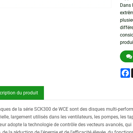
Dans 
extrêm
plusie
différ
consid
produi
F
cription du produit
sques de la série SCK300 de WCE sont des disques multi-perfor
rielle, largement utilisés dans les ventilateurs, les pompes, les 
ur adopte la technologie de contrôle des vecteurs avancés, qui a
, de la réduction de l'énergie et de l'efficacité élevée, du foncti