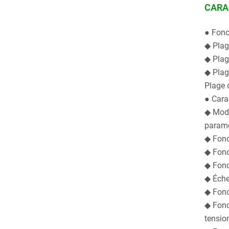
CARA
● Fonc
◆ Plag
◆ Plag
◆ Plag
Plage 
● Cara
◆ Mode
paramè
◆ Fonc
◆ Fonc
◆ Fonc
◆ Éche
◆ Fonct
◆ Fonc
tensio