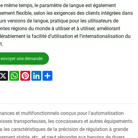
le même temps, le paramètre de langue est également
ement flexible, selon les exigences des clients intégrées dans
urs versions de langue, pratique pour les utilisateurs de
entes régions du monde à utiliser et à utiliser, améliorant
érablement la facilité d'utilisation et l'internationalisation du
t.
envoyer une demande
acebook
X
WhatsApp
Pinterest
LinkedIn
Share
mances et multifonctionnels conçus pour l'automatisation
tapisses transporteuses, les concasseurs et autres équipements.
 les caractéristiques de la précision de régulation à grande
onnement stable, etc., et peut répondre aux besoins de divers