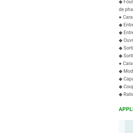
◆ Fourn
de pha
● Cara
◆ Entr
◆ Entr
◆ Ouvre
◆ Sorti
◆ Sort
● Cara
◆ Mode
◆ Capa
◆ Coup
◆ Rati
APPL