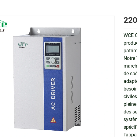
220
WCE C
produc
patrim
Notre 
marché
de spé
adapté
besoin
civile
pleine
des se
systèm
spécif
l'appa