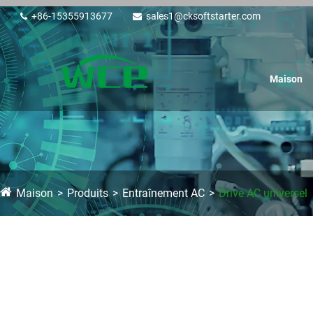
+86-15355913677
sales1@cksoftstarter.com
Maison
Maison
Produits
Entraînement AC
Drive AC universel